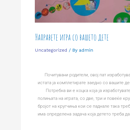
Направете игра со вашето дете
Uncategorized
/ By
admin
Почитувани родители, овој пат изработувањ
истата ја комплетирате заедно со вашите де
Потребна ви е коцка која ја изработувате
полињата на играта, со две, три и повеќе кр
бројот на кругчиња кои се паднале така тре
има определена задача која детето треба да