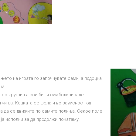
ето на играта го започнувате сами, а подоцна
ца.
 со кругчиња кои би ги симболизирале
угчиња. Коцката се фрла и во зависност од
ба да се движите по самите полиња. Секое поле
 ја исполни за да продолжи понатаму.