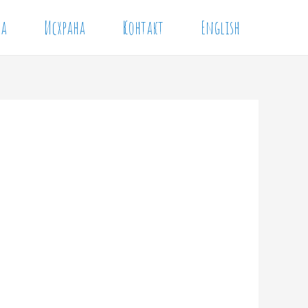
ја
Исхрана
Контакт
English