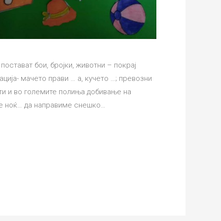
стават бои, бројки, животни – покрај
ција- мачето прави … а, кучето …; превозни
ти и во големите полиња добивање на
ме ноќ… да направиме снешко…