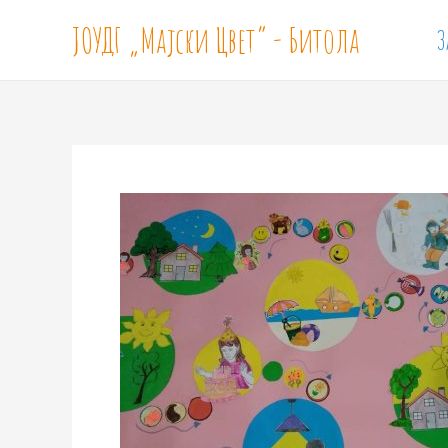
ЈОУДГ „Мајски Цвет“ - Битола
З