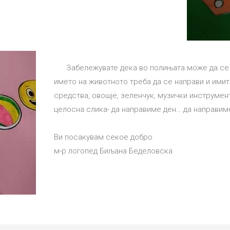
Забележувате дека во полињата може да се по
името на животното треба да се направи и имита
средства, овошје, зеленчук, музички инструмен
целосна слика- да направиме ден… да направи
Ви посакувам секое добро
м-р логопед Биљана Беделовска