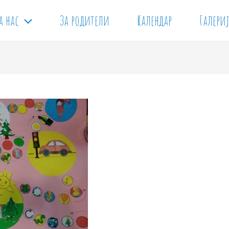
а нас
За родители
Календар
Галери