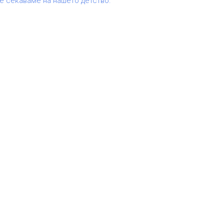
се сеќаваме на нашето детство.