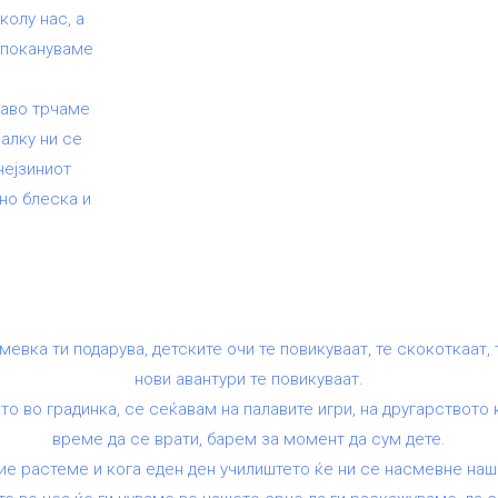
колу нас, а
 покануваме
лаво трчаме
малку ни се
нејзиниот
лно блеска и
ка ти подарува, детските очи те повикуваат, те скокоткаат, т
нови авантури те повикуваат.
о во градинка, се сеќавам на палавите игри, на другарството 
време да се врати, барем за момент да сум дете.
е растеме и кога еден ден училиштето ќе ни се насмевне наша