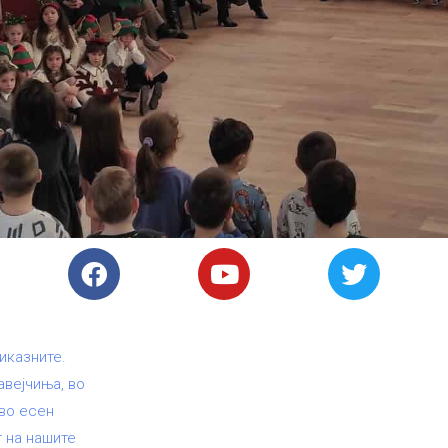
иказните.
вејчиња, во
 во есен
т на нашите