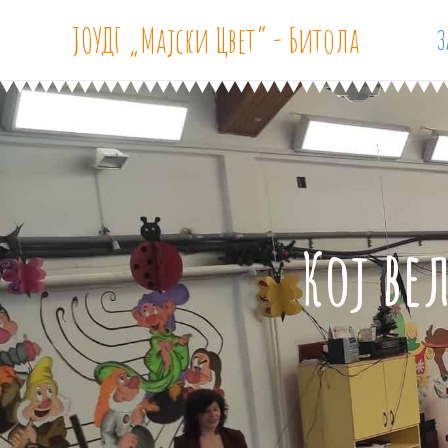
ЈОУДГ „Мајски Цвет“ - Битола
З
Кој ве