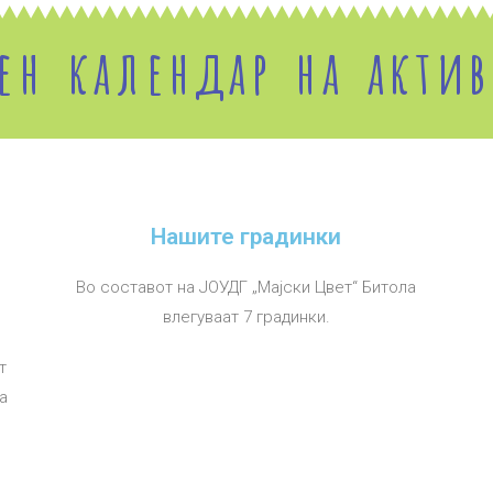
ен календар на акти
Нашите градинки
Во составот на ЈОУДГ „Мајски Цвет“ Битола
влегуваат 7 градинки.
т
ња