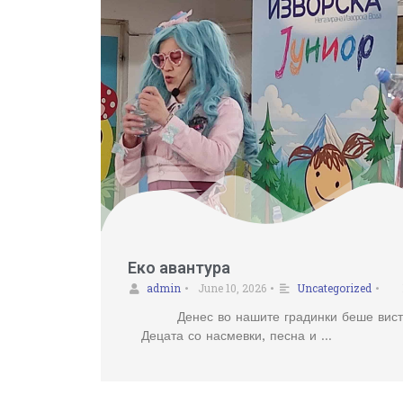
Еко авантура
admin
June 10, 2026
Uncategorized
•
•
•
Денес во нашите градинки беше вис
Децата со насмевки, песна и …