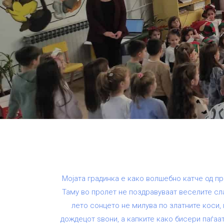
Мојата градинка е како волшебно катче од пр
Таму во пролет не поздравуваат веселите сла
лето сонцето не милува по златните коси,
дождецот ѕвони, а капките како бисери паѓаа