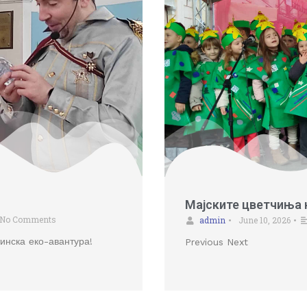
Мајските цветчиња 
No Comments
admin
June 10, 2026
•
•
тинска еко-авантура!
Previous Next