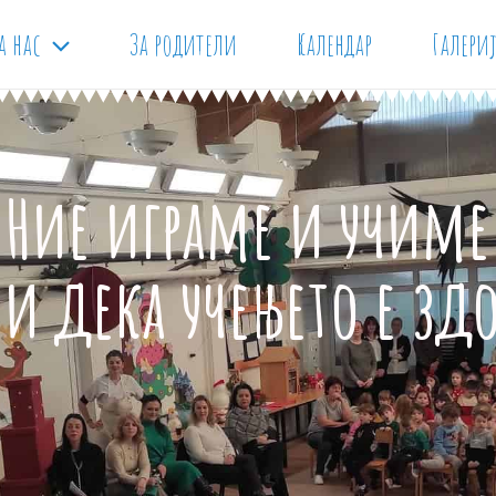
а нас
За родители
Календар
Галери
Ние играме и учиме
ли дека учењето е зд