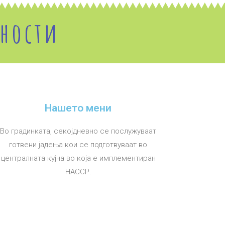
вности
Нашето мени
Во градинката, секојдневно се послужуваат
готвени јадења кои се подготвуваат во
централната кујна во која е имплементиран
НАССР.