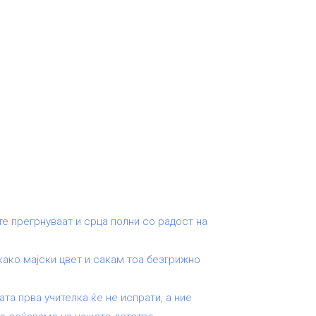
е прегрнуваат и срца полни со радост на
како мајски цвет и сакам тоа безгрижно
та прва учителка ќе не испрати, а ние