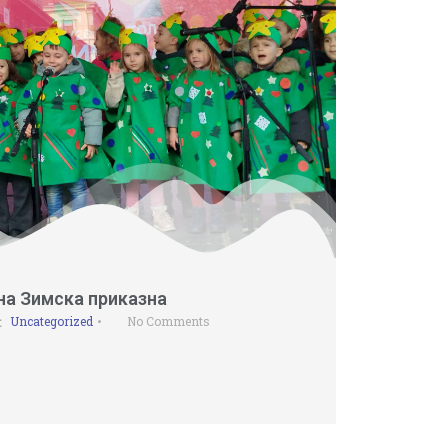
на Зимска приказна
Uncategorized
No Comments
•