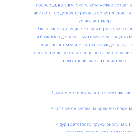
прозорци, во зима снегулките нежно летаат о
ние сите со детските рачиња со нетрпение ги
во нашиот двор.
Ова е местото каде се шири игра и смеа па
и бликаме од среќа. Тука има врева, наутро 
спие, но штом учителката ни подаде рака, а 
поглед топло не гали, сонце во нашите очи си
подготвени сме за новиот ден.
Другарчето е љубопитно и веднаш насмев
А кога ќе се сетам на времето поминат
И дури детството кружи околу нас, ни