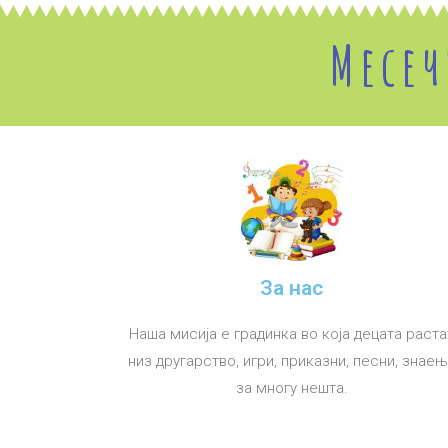
Месеч
За нас
Наша мисија е градинка во која децата раста
низ другарство, игри, приказни, песни, знае
за многу нешта.