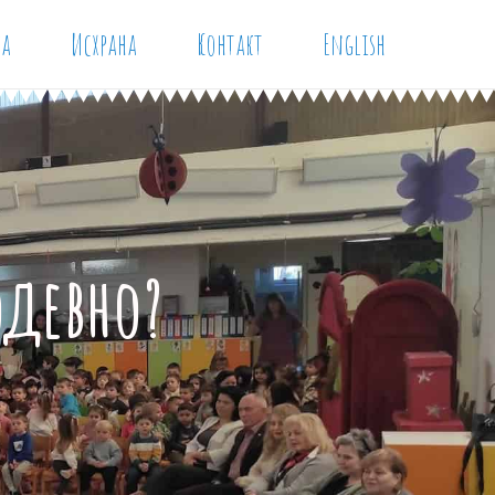
ја
Исхрана
Контакт
English
одевно?