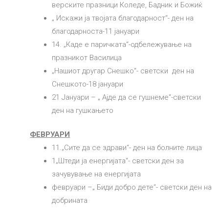
верските празници Коледе, Бадник и Божиќ
„ Искажи ја твојата благодарност“- ден на
благодарноста-11 јануари
14. „Каде е паричката“-одбележување на
празникот Василица
„Нашиот другар Снешко“- светски ден на
Снешкото-18 јануари
21 Јануари – „ Ајде да се гушнеме“-светски
ден на гушкањето
ФЕВРУАРИ
11.„Сите да се здрави“- ден на болните лица
1„Штеди ја енергијата“- светски ден за
зачувување на енергијата
февруари –„ Биди добро дете“- светски ден на
добрината