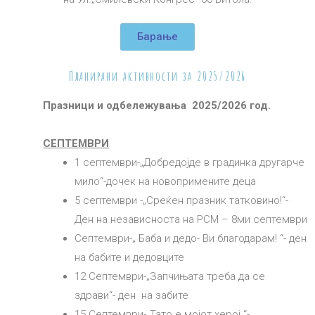
Барање
Планирани активности за 2025/2026
Празници и одбележувања
202
5/
202
6
год.
СЕПТЕМВРИ
1 септември-„Добредојде в градинка другарче
мило“-дочек на новопримените деца
5 септември -„Среќен празник татковино!“-
Ден на независноста на РСМ – 8ми септември
Септември-„ Баба и дедо- Ви благодарам! “- ден
на бабите и дедовците
12 Септември-„Запчињата треба да се
здрави“- ден на забите
15 Септември-„Тато е мојот херој “-