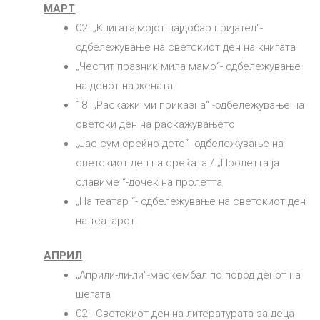
МАРТ
02. „Книгата,мојот најдобар пријател“-
одбележување на светскиот ден на книгата
„Честит празник мила мамо“- одбележување
на денот на жената
18 .„Раскажи ми приказна“ -одбележување на
светски ден на раскажувањето
„Јас сум среќно дете“- одбележување на
светскиот ден на среќата / „Пролетта ја
славиме “-дочек на пролетта
„На театар “- одбележување на светскиот ден
на театарот
АПРИЛ
„Априли-ли-ли“-маскембал по повод денот на
шегата
02 . Светскиот ден на литературата за деца