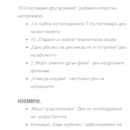
10.Спортуваме-другаруваме! (забавно-спортски
натпревари)
„Со љубов за татковината“-11ти Октомври, ден
на востанието
16. „Подари со љубов“-хуманитарна акција
„Едно јаболко на ден-лекар не е потребен“-ден
на јаболкото
2 „Мојот омилен цртан филм“- ден на цртаните
филмови
„Учам да штедам“- светскиот ден на
штедењето
НОЕМВРИ
„Мојот град празнува“- Ден на ослободување
на градот Битола
Ноември-„ Биди љубезен “-одбележување на