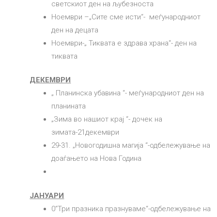
светскиот ден на љубезноста
Ноември –„Сите сме исти“- меѓународниот
ден на децата
Ноември-„ Тиквата е здрава храна“- ден на
тиквата
ДЕКЕМВРИ
„ Планинска убавина “- меѓународниот ден на
планината
„Зима во нашиот крај “- дочек на
зимата-21декември
29-31. „Новогодишна магија “-одбележување на
доаѓањето на Нова Година
ЈАНУАРИ
0“Три празника празнуваме“-одбележување на