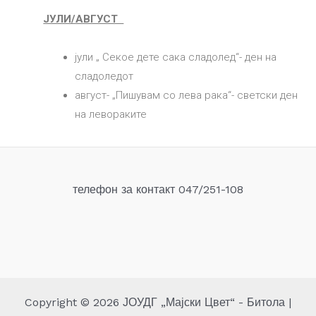
ЈУЛИ/АВГУСТ
јули „ Секое дете сака сладолед“- ден на
сладоледот
август- „Пишувам со лева рака“- светски ден
на левораките
телефон за контакт 047/251-108
Copyright © 2026 ЈОУДГ „Мајски Цвет“ - Битола |