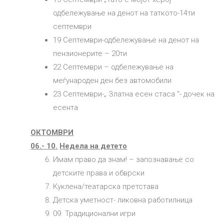
одбележување на денот на таткото-14ти
септември
19 Септември-одбележување на денот на
пензионерите – 20ти
22 Септември – одбележување на
меѓународен ден без автомобили
23 Септември-„ Златна есен стаса “- дочек на
есента
ОКТОМВРИ
06
.-
10
.
Недела на детето
Имам право да знам! – запознавање со
детските права и обврски
Куклена/театарска претстава
Детска уметност- ликовна работилница
09. Традиционални игри