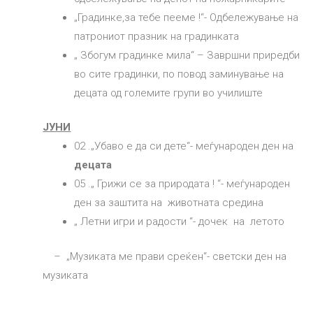
„Градинке,за тебе пееме !“- Одбележување на
патрониот празник на градинката
„ Збогум градинке мила“ – Завршни приредби
во сите градинки, по повод заминување на
децата од големите групи во училиште
ЈУНИ
02 .„Убаво е да си дете“- меѓународен ден на
децата
05 .„ Грижи се за природата ! “- меѓународен
ден за заштита на животната средина
„ Летни игри и радости “- дочек на летото
– „Музиката ме прави среќен“- светски ден на
музиката