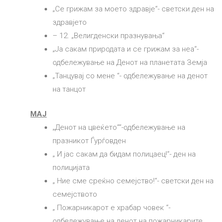
„Се грижам за моето здравје“- светски ден на
здравјето
– 12. „Велигденски празнувања“
„Ја сакам природата и се грижам за неа“-
одбележување на Денот на планетата Земја
„Танцувај со мене “- одбележување на денот
на танцот
МАЈ
„Денот на цвеќето““-одбележување на
празникот Ѓурѓовден
„ И јас сакам да бидам полицаец!“- ден на
полицијата
„ Ние сме среќно семејство!“- светски ден на
семејството
„ Пожарникарот е храбар човек “-
одбележување на денот на пожарникарите