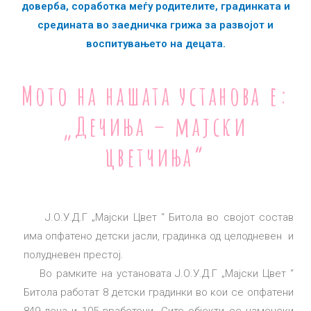
доверба, соработка меѓу родителите, градинката и
средината во заедничка грижа за развојот и
воспитувањето на децата.
Мото на нашата установа е:
„Дечиња – мајски
цветчиња“
Ј.О.У.Д.Г „Мајски Цвет “ Битола во својот состав
има опфатено детски јасли, градинка од целодневен и
полудневен престој.
Во рамките на установата Ј.О.У.Д.Г „Мајски Цвет “
Битола работат 8 детски градинки во кои се опфатени
849 деца и 105 вработени. Сите објекти се наменски