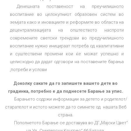
Денешната поставеност на преучилишното
воспитание во целокупниот образовен систем во
земјата како и иновациите и реформите во областа на
децентрализацијата на општеството наспроти
современите светски трендови во предучилишното
воспитание нужно иницираат потреба од квалитативни
и суштествени промени кои ќе можат успешно и
целисходно да дадат одговори на поставените барања
,потреби и услови
Доколку сакате да го запишете вашето дете во
градинка, потребно е да поднесете Барање за упис.
Барањето содржи информации за детето и родителот/
старателот и истото можете да го симнете од нашата Веб
страна.
Пополнетото Барање се доставува во ДГ„Мајски Цвет“
на Ул.„Смилевски Конгрес“ бб Битола.