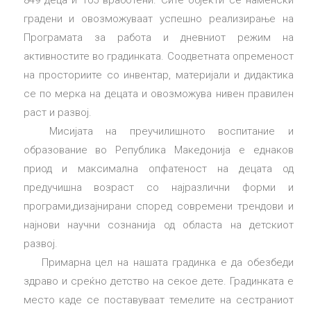
градени и овозможуваат успешно реализирање на
Програмата за работа и дневниот режим на
активностите во градинката. Соодветната опременост
на просториите со инвентар, материјали и дидактика
се по мерка на децата и овозможува нивен правилен
раст и развој.
Мисијата на преучилишното воспитание и
образование во Република Македонија е еднаков
приод и максимална опфатеност на децата од
предучишна возраст со најразлични форми и
програми,дизајнирани според современи трендови и
најнови научни сознанија од областа на детскиот
развој.
Примарна цел на нашата градинка е да обезбеди
здраво и среќно детство на секое дете. Градинката е
место каде се поставуваат темелите на сестраниот