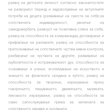
развој на детската личност согласно законитостите
на развојниот период и задоволување на актуелните
потреби на децата (развивање на свеста за себе,за
сопственатa индивидуалност, јакнење на
самодовербата, развојот на позитивна слика за себе,
развој на способноста за комуникација, договарање и
прифаќање на разликите, развој на способноста за
препознавање на сопствените чуства нивна контрола,
разбирање на чуствата на другите, развивање на
љубопитноста и истражувачкиот дух, способноста за
сознавање и учење, зголемување на искуството и
знањето за физичката средина и луѓето, развој на
способноста за творење, изразување преку
говорењето, пишувањето, движењето, музиката,
ликовното изразување, развој на способноста за
само сапослужување грижа за хигиената за
сопственото здравје и околината.