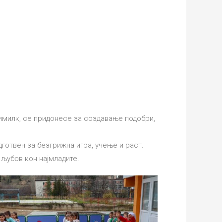
имилк, се придонесе за создавање подобри,
отвен за безгрижна игра, учење и раст.
љубов кон најмладите.