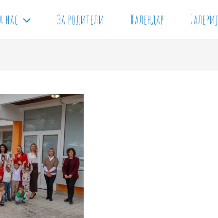
а нас
За родители
Календар
Галери