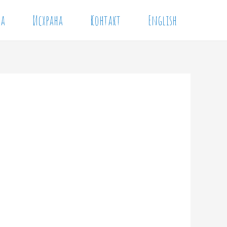
ја
Исхрана
Контакт
English