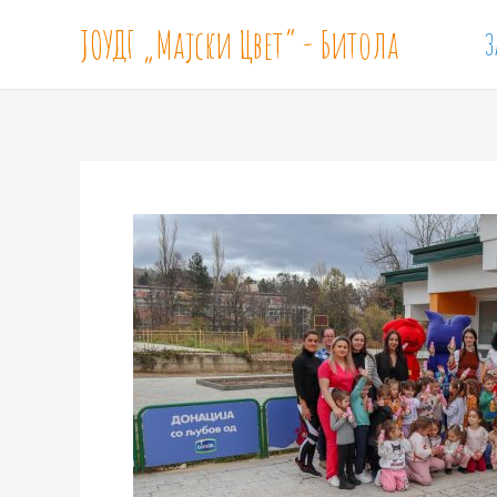
ЈОУДГ „Мајски Цвет“ - Битола
З