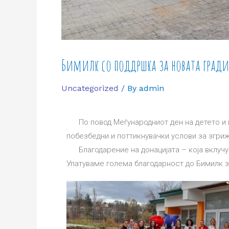
Бимилк со поддршка за новата гради
Uncategorized
/ By
admin
По повод Меѓународниот ден на детето и в
побезбедни и поттикнувачки услови за згриж
Благодарение на донацијата – која вклучув
Упатуваме голема благодарност до Бимилк з