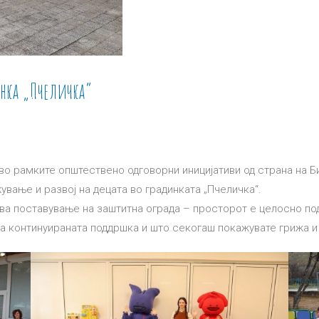
нка „Пчеличка“
о рамките општествено одговорни иницијативи од страна на Б
ување и развој на децата во градинката „Пчеличка“.
а поставување на заштитна ограда – просторот е целосно подг
а континуираната поддршка и што секогаш покажувате грижа и 